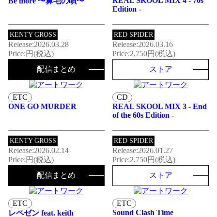
REAL SKOOL MIX 4 - 70s
Be more 〜鼻毛の唄〜
Edition -
KENTY GROSS
RED SPIDER
Release:2026.03.28
Release:2026.03.16
Price:円(税込)
Price:2,750円(税込)
配信まとめ
ストア
ETC
CD
ONE GO MURDER
REAL SKOOL MIX 3 - End
of the 60s Edition -
KENTY GROSS
RED SPIDER
Release:2026.02.14
Release:2026.01.27
Price:円(税込)
Price:2,750円(税込)
配信まとめ
ストア
ETC
ETC
Sound Clash Time
レペゼン feat. keith