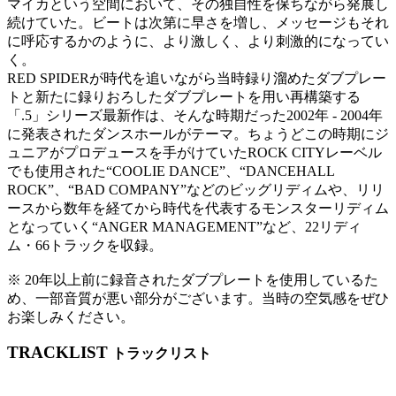
マイカという空間において、その独自性を保ちながら発展し
続けていた。ビートは次第に早さを増し、メッセージもそれ
に呼応するかのように、より激しく、より刺激的になってい
く。
RED SPIDERが時代を追いながら当時録り溜めたダブプレー
トと新たに録りおろしたダブプレートを用い再構築する
「.5」シリーズ最新作は、そんな時期だった2002年 - 2004年
に発表されたダンスホールがテーマ。ちょうどこの時期にジ
ュニアがプロデュースを手がけていたROCK CITYレーベル
でも使用された“COOLIE DANCE”、“DANCEHALL
ROCK”、“BAD COMPANY”などのビッグリディムや、リリ
ースから数年を経てから時代を代表するモンスターリディム
となっていく“ANGER MANAGEMENT”など、22リディ
ム・66トラックを収録。
※ 20年以上前に録音されたダブプレートを使用しているた
め、一部音質が悪い部分がございます。当時の空気感をぜひ
お楽しみください。
TRACKLIST
トラックリスト